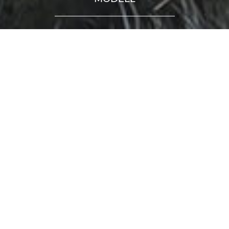
Jotunheim
Jotunheim har et moderne uttrykk og har en
planløsning som gir stort volum på liten flate
Hyttene leveres med mulighet for å velge
mellom 4 ulike uttrykk. Dette gjør det mulig å
tilpasse hytta etter hvor den skal stå, om det er
ved sjøen eller på fjellet. Her slippes mye
naturlig lys inn i oppholdsrom, og det er laget
gode overbygde utearealer som gir mulighet